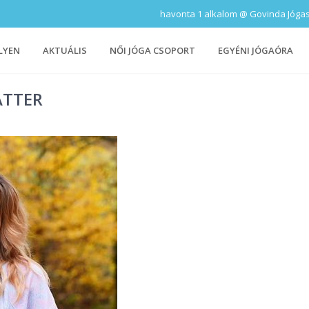
havonta 1 alkalom @ Govinda Jógastúd
LYEN
AKTUÁLIS
NŐI JÓGA CSOPORT
EGYÉNI JÓGAÓRA
ATTER