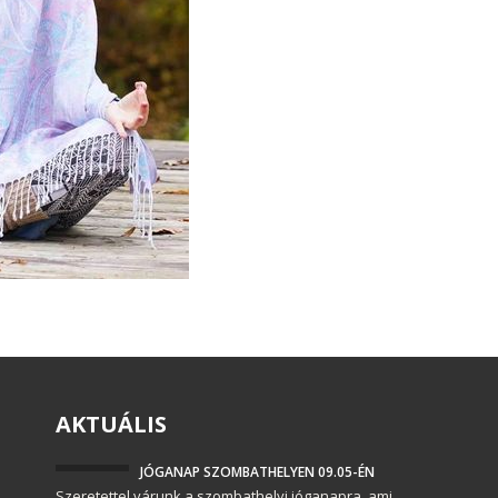
AKTUÁLIS
JÓGANAP SZOMBATHELYEN 09.05-ÉN
Szeretettel várunk a szombathelyi jóganapra, ami