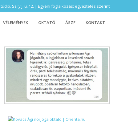
ió, Szily J. u. 12. | Egyéni foglalkozás: egyeztetés szerint
VÉLEMÉNYEK
OKTATÓ
ÁSZF
KONTAKT