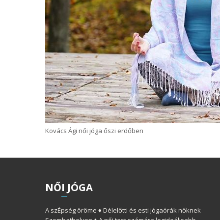
Kovács Ági női jóga őszi erdőben
NŐ
I
JÓGA
A szÉpség öröme ♦ Délelőtti és esti jógaórák nőknek