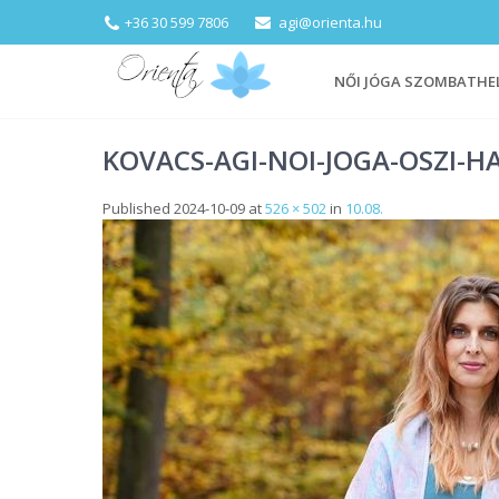
+36 30 599 7806
agi@orienta.hu
NŐI JÓGA SZOMBATHE
KOVACS-AGI-NOI-JOGA-OSZI-H
Published
2024-10-09
at
526 × 502
in
10.08.