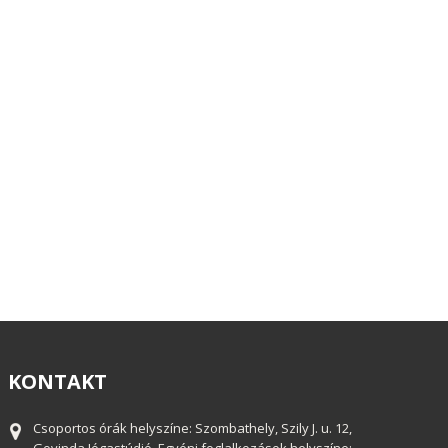
KONTAKT
Csoportos órák helyszíne: Szombathely, Szily J. u. 12,