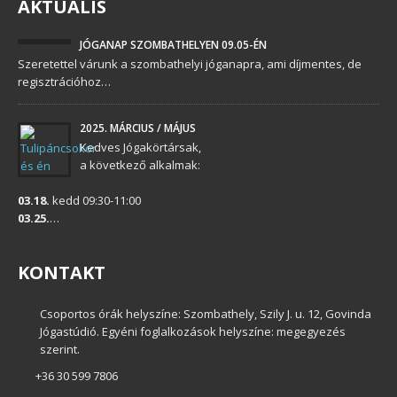
AKTUÁLIS
JÓGANAP SZOMBATHELYEN 09.05-ÉN
Szeretettel várunk a szombathelyi jóganapra, ami díjmentes, de
regisztrációhoz…
2025. MÁRCIUS / MÁJUS
Kedves Jógakörtársak,
a következő alkalmak:
03.18.
kedd 09:30-11:00
03.25.
…
KONTAKT
Csoportos órák helyszíne: Szombathely, Szily J. u. 12, Govinda
Jógastúdió. Egyéni foglalkozások helyszíne: megegyezés
szerint.
+36 30 599 7806