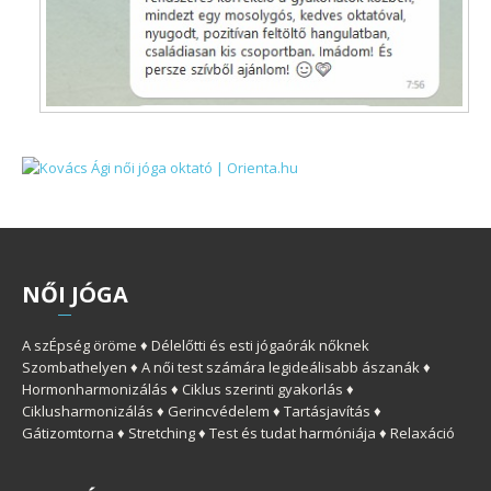
NŐ
I
JÓGA
A szÉpség öröme ♦ Délelőtti és esti jógaórák nőknek
Szombathelyen ♦ A női test számára legideálisabb ászanák ♦
Hormonharmonizálás ♦ Ciklus szerinti gyakorlás ♦
Ciklusharmonizálás ♦ Gerincvédelem ♦ Tartásjavítás ♦
Gátizomtorna ♦ Stretching ♦ Test és tudat harmóniája ♦ Relaxáció