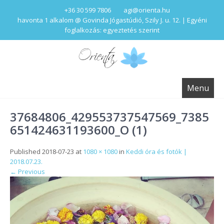
+36 30 599 7806
agi@orienta.hu
havonta 1 alkalom @ Govinda Jógastúdió, Szily J. u. 12. | Egyéni
foglalkozás: egyeztetés szerint
Menu
37684806_429553737547569_7385
651424631193600_O (1)
Published
2018-07-23
at
1080 × 1080
in
Keddi óra és fotók |
2018.07.23.
←
Previous