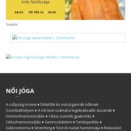
Swami
NŐ
I
JÓGA
A szÉpség öröme ♦ Délelőtti és esti jógaórák nőknek
Szombathelyen ♦ A női test számára legideálisabb ászanák ♦
Hormonharmonizálás ♦ Ciklus szerinti gyakorlás ♦
Ciklusharmonizálás ♦ Gerincvédelem ♦ Tartásjavítás ♦
Gátizomtorna ♦ Stretching ♦ Test és tudat harmóniája ♦ Relaxáció