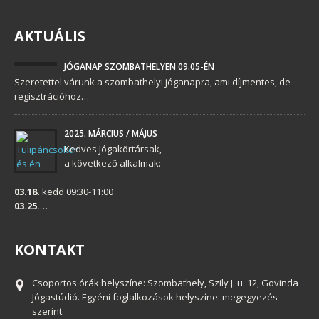
AKTUÁLIS
JÓGANAP SZOMBATHELYEN 09.05-ÉN
Szeretettel várunk a szombathelyi jóganapra, ami díjmentes, de
regisztrációhoz…
2025. MÁRCIUS / MÁJUS
Kedves Jógakörtársak,
a következő alkalmak:
03.18.
kedd 09:30-11:00
03.25.
…
KONTAKT
Csoportos órák helyszíne: Szombathely, Szily J. u. 12, Govinda
Jógastúdió. Egyéni foglalkozások helyszíne: megegyezés
szerint.