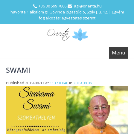
+36 30 599 7806
agi@orienta.hu
havonta 1 alkalom @ Govinda Jógastúdió, Szily J. u. 12. | Egyéni
foglalkozás: egyeztetés szerint
Menu
SWAMI
Published
2019-08-13
at
1137 × 640
in
2019.08.06.