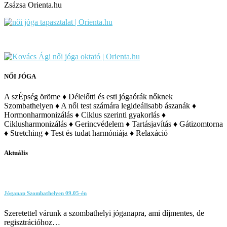
Zsázsa Orienta.hu
NŐI JÓGA
A szÉpség öröme ♦ Délelőtti és esti jógaórák nőknek
Szombathelyen ♦ A női test számára legideálisabb ászanák ♦
Hormonharmonizálás ♦ Ciklus szerinti gyakorlás ♦
Ciklusharmonizálás ♦ Gerincvédelem ♦ Tartásjavítás ♦ Gátizomtorna
♦ Stretching ♦ Test és tudat harmóniája ♦ Relaxáció
Aktuális
Jóganap Szombathelyen 09.05-én
Szeretettel várunk a szombathelyi jóganapra, ami díjmentes, de
regisztrációhoz…