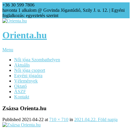
+36 30 599 7806
agi@orienta.hu
havonta 1 alkalom @ Govinda Jógastúdió, Szily J. u. 12. | Egyéni
foglalkozás: egyeztetés szerint
Orienta.hu
Menu
Női jóga Szombathelyen
Aktuális
Női jóga csoport
Egyéni jógaóra
Vélemények
Oktató
ÁSZF
Kontakt
Zsázsa Orienta.hu
Published
2021-04-22
at
710 × 710
in
2021.04.22. Föld napja