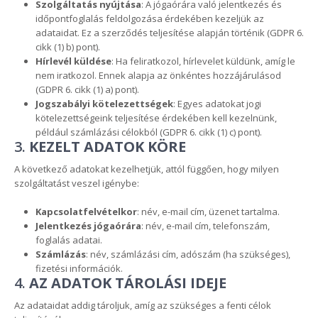
Szolgáltatás nyújtása
: A jógaórára való jelentkezés és
időpontfoglalás feldolgozása érdekében kezeljük az
adataidat. Ez a szerződés teljesítése alapján történik (GDPR 6.
cikk (1) b) pont).
Hírlevél küldése
: Ha feliratkozol, hírlevelet küldünk, amíg le
nem iratkozol. Ennek alapja az önkéntes hozzájárulásod
(GDPR 6. cikk (1) a) pont).
Jogszabályi kötelezettségek
: Egyes adatokat jogi
kötelezettségeink teljesítése érdekében kell kezelnünk,
például számlázási célokból (GDPR 6. cikk (1) c) pont).
3.
KEZELT ADATOK KÖRE
A következő adatokat kezelhetjük, attól függően, hogy milyen
szolgáltatást veszel igénybe:
Kapcsolatfelvételkor
: név, e-mail cím, üzenet tartalma.
Jelentkezés jógaórára
: név, e-mail cím, telefonszám,
foglalás adatai.
Számlázás
: név, számlázási cím, adószám (ha szükséges),
fizetési információk.
4.
AZ ADATOK TÁROLÁSI IDEJE
Az adataidat addig tároljuk, amíg az szükséges a fenti célok