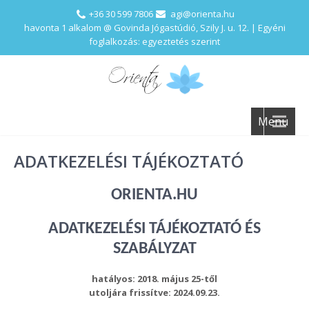
+36 30 599 7806
agi@orienta.hu
havonta 1 alkalom @ Govinda Jógastúdió, Szily J. u. 12. | Egyéni
foglalkozás: egyeztetés szerint
Menu
ADATKEZELÉSI TÁJÉKOZTATÓ
ORIENTA.HU
ADATKEZELÉSI TÁJÉKOZTATÓ ÉS
SZABÁLYZAT
hatályos:
2018. május 25-től
utoljára frissítve: 2024.09.23.