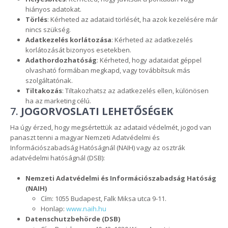
hiányos adatokat.
Törlés
: Kérheted az adataid törlését, ha azok kezelésére már
nincs szükség.
Adatkezelés korlátozása
: Kérheted az adatkezelés
korlátozását bizonyos esetekben.
Adathordozhatóság
: Kérheted, hogy adataidat géppel
olvasható formában megkapd, vagy továbbítsuk más
szolgáltatónak.
Tiltakozás
: Tiltakozhatsz az adatkezelés ellen, különösen
ha az marketing célú.
7.
JOGORVOSLATI LEHETŐSÉGEK
Ha úgy érzed, hogy megsértettük az adataid védelmét, jogod van
panaszt tenni a magyar Nemzeti Adatvédelmi és
Információszabadság Hatóságnál (NAIH) vagy az osztrák
adatvédelmi hatóságnál (DSB):
Nemzeti Adatvédelmi és Információszabadság Hatóság
(NAIH)
Cím: 1055 Budapest, Falk Miksa utca 9-11.
Honlap:
www.naih.hu
Datenschutzbehörde (DSB)