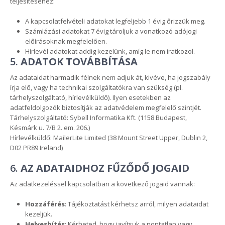
teljesítéséhez:
A kapcsolatfelvételi adatokat legfeljebb 1 évig őrizzük meg.
Számlázási adatokat 7 évig tároljuk a vonatkozó adójogi
előírásoknak megfelelően.
Hírlevél adatokat addig kezelünk, amíg le nem iratkozol.
5.
ADATOK TOVÁBBÍTÁSA
Az adataidat harmadik félnek nem adjuk át, kivéve, ha jogszabály
írja elő, vagy ha technikai szolgáltatókra van szükség (pl.
tárhelyszolgáltató, hírlevélküldő). Ilyen esetekben az
adatfeldolgozók biztosítják az adatvédelem megfelelő szintjét.
Tárhelyszolgáltató: Sybell Informatika Kft. (1158 Budapest,
Késmárk u. 7/B 2. em. 206.)
Hírlevélküldő: MailerLite Limited (38 Mount Street Upper, Dublin 2,
D02 PR89 Ireland)
6.
AZ ADATAIDHOZ FŰZŐDŐ JOGAID
Az adatkezeléssel kapcsolatban a következő jogaid vannak:
Hozzáférés
: Tájékoztatást kérhetsz arról, milyen adataidat
kezeljük.
Helyesbítés
: Kérheted, hogy javítsuk a pontatlan vagy