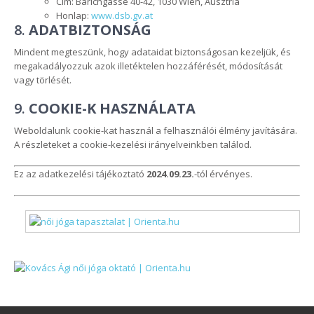
Cím: Barichgasse 40-42, 1030 Wien, Ausztria
Honlap:
www.dsb.gv.at
8.
ADATBIZTONSÁG
Mindent megteszünk, hogy adataidat biztonságosan kezeljük, és
megakadályozzuk azok illetéktelen hozzáférését, módosítását
vagy törlését.
9.
COOKIE-K HASZNÁLATA
Weboldalunk cookie-kat használ a felhasználói élmény javítására.
A részleteket a cookie-kezelési irányelveinkben találod.
Ez az adatkezelési tájékoztató
2024.09.23.
-tól érvényes.