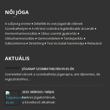
NŐ
I
JÓGA
A szÉpség öröme ♦ Délelőtti és esti jógaórák nőknek
Szombathelyen ♦ A női test számára legideálisabb ászanák ♦
Hormonharmonizálás ♦ Ciklus szerinti gyakorlás ♦
Ciklusharmonizálás ♦ Gerincvédelem ♦ Tartásjavítás ♦
Gátizomtorna ♦ Stretching ♦ Test és tudat harmóniája ♦ Relaxáció
AKTUÁLIS
JÓGANAP SZOMBATHELYEN 09.05-ÉN
Szeretettel várunk a szombathelyi jóganapra, ami díjmentes, de
regisztrációhoz…
2025. MÁRCIUS / MÁJUS
Kedves Jógakörtársak,
a következő alkalmak: