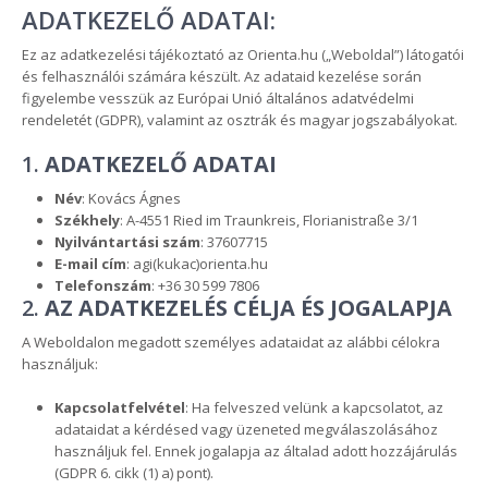
ADATKEZELŐ ADATAI:
Ez az adatkezelési tájékoztató az Orienta.hu („Weboldal”) látogatói
és felhasználói számára készült. Az adataid kezelése során
figyelembe vesszük az Európai Unió általános adatvédelmi
rendeletét (GDPR), valamint az osztrák és magyar jogszabályokat.
1.
ADATKEZELŐ ADATAI
Név
: Kovács Ágnes
Székhely
: A-4551 Ried im Traunkreis, Florianistraße 3/1
Nyilvántartási szám
: 37607715
E-mail cím
: agi(kukac)orienta.hu
Telefonszám
: +36 30 599 7806
2.
AZ ADATKEZELÉS CÉLJA ÉS JOGALAPJA
A Weboldalon megadott személyes adataidat az alábbi célokra
használjuk:
Kapcsolatfelvétel
: Ha felveszed velünk a kapcsolatot, az
adataidat a kérdésed vagy üzeneted megválaszolásához
használjuk fel. Ennek jogalapja az általad adott hozzájárulás
(GDPR 6. cikk (1) a) pont).