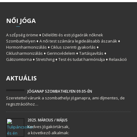
NŐ
I
JÓGA
A szÉpség öröme ♦ Délelőtti és esti jógaórák nőknek
Szombathelyen ♦ A női test számára legideálisabb ászanák ♦
Hormonharmonizálás ♦ Ciklus szerinti gyakorlás ♦
Ciklusharmonizálás ♦ Gerincvédelem ♦ Tartásjavítás ♦
Gátizomtorna ♦ Stretching ♦ Test és tudat harmóniája ♦ Relaxáció
AKTUÁLIS
JÓGANAP SZOMBATHELYEN 09.05-ÉN
Szeretettel várunk a szombathelyi jóganapra, ami díjmentes, de
regisztrációhoz…
2025. MÁRCIUS / MÁJUS
Kedves Jógakörtársak,
a következő alkalmak: