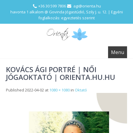
+36 30 599 7806
agi@orienta.hu
havonta 1 alkalom @ Govinda Jógastúdió, Szily J. u. 12. | Egyéni
foglalkozás: egyeztetés szerint
Menu
KOVÁCS ÁGI PORTRÉ | NŐI
JÓGAOKTATÓ | ORIENTA.HU.HU
Published
2022-04-02
at
1080 × 1080
in
Oktató