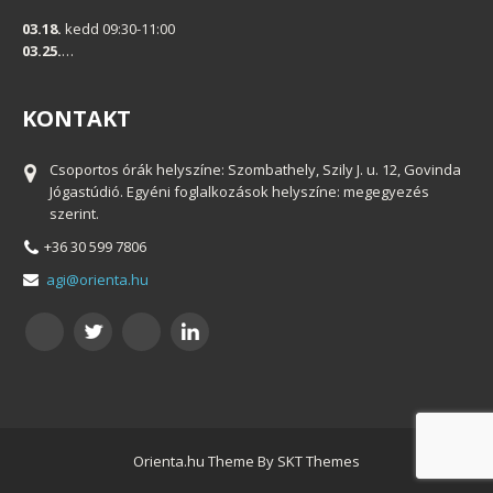
03.18.
kedd 09:30-11:00
03.25.
…
KONTAKT
Csoportos órák helyszíne: Szombathely, Szily J. u. 12, Govinda
Jógastúdió. Egyéni foglalkozások helyszíne: megegyezés
szerint.
+36 30 599 7806
agi@orienta.hu
Orienta.hu Theme By SKT Themes