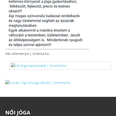
Viki véleménye | Orienta.hu
NŐ
I
JÓGA