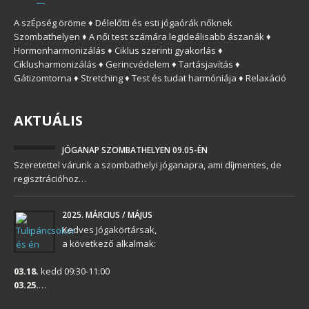
A szÉpség öröme ♦ Délelőtti és esti jógaórák nőknek
Szombathelyen ♦ A női test számára legideálisabb ászanák ♦
Hormonharmonizálás ♦ Ciklus szerinti gyakorlás ♦
Ciklusharmonizálás ♦ Gerincvédelem ♦ Tartásjavítás ♦
Gátizomtorna ♦ Stretching ♦ Test és tudat harmóniája ♦ Relaxáció
AKTUÁLIS
JÓGANAP SZOMBATHELYEN 09.05-ÉN
Szeretettel várunk a szombathelyi jóganapra, ami díjmentes, de
regisztrációhoz…
2025. MÁRCIUS / MÁJUS
Kedves Jógakörtársak,
a következő alkalmak:
03.18.
kedd 09:30-11:00
03.25.
…