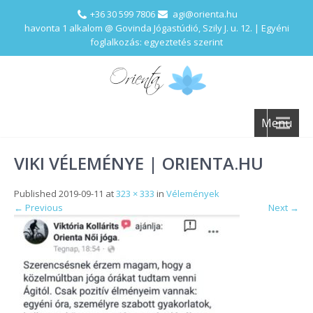
+36 30 599 7806
agi@orienta.hu
havonta 1 alkalom @ Govinda Jógastúdió, Szily J. u. 12. | Egyéni
foglalkozás: egyeztetés szerint
Menu
VIKI VÉLEMÉNYE | ORIENTA.HU
Published
2019-09-11
at
323 × 333
in
Vélemények
←
Previous
Next
→