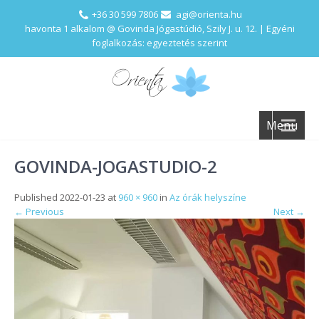
+36 30 599 7806
agi@orienta.hu
havonta 1 alkalom @ Govinda Jógastúdió, Szily J. u. 12. | Egyéni
foglalkozás: egyeztetés szerint
Menu
GOVINDA-JOGASTUDIO-2
Published
2022-01-23
at
960 × 960
in
Az órák helyszíne
←
Previous
Next
→