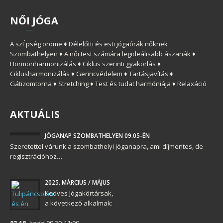
NŐ
I
JÓGA
A szÉpség öröme ♦ Délelőtti és esti jógaórák nőknek
Szombathelyen ♦ A női test számára legideálisabb ászanák ♦
Hormonharmonizálás ♦ Ciklus szerinti gyakorlás ♦
Ciklusharmonizálás ♦ Gerincvédelem ♦ Tartásjavítás ♦
Gátizomtorna ♦ Stretching ♦ Test és tudat harmóniája ♦ Relaxáció
AKTUÁLIS
JÓGANAP SZOMBATHELYEN 09.05-ÉN
Szeretettel várunk a szombathelyi jóganapra, ami díjmentes, de
regisztrációhoz…
2025. MÁRCIUS / MÁJUS
Kedves Jógakörtársak,
a következő alkalmak:
03.18.
kedd 09:30-11:00