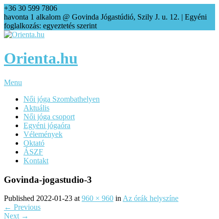
+36 30 599 7806
agi@orienta.hu
havonta 1 alkalom @ Govinda Jógastúdió, Szily J. u. 12. | Egyéni
foglalkozás: egyeztetés szerint
Orienta.hu
Menu
Női jóga Szombathelyen
Aktuális
Női jóga csoport
Egyéni jógaóra
Vélemények
Oktató
ÁSZF
Kontakt
Govinda-jogastudio-3
Published
2022-01-23
at
960 × 960
in
Az órák helyszíne
←
Previous
Next
→