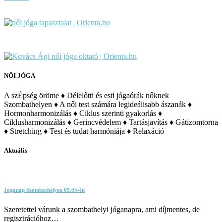
NŐI JÓGA
A szÉpség öröme ♦ Délelőtti és esti jógaórák nőknek
Szombathelyen ♦ A női test számára legideálisabb ászanák ♦
Hormonharmonizálás ♦ Ciklus szerinti gyakorlás ♦
Ciklusharmonizálás ♦ Gerincvédelem ♦ Tartásjavítás ♦ Gátizomtorna
♦ Stretching ♦ Test és tudat harmóniája ♦ Relaxáció
Aktuális
Jóganap Szombathelyen 09.05-én
Szeretettel várunk a szombathelyi jóganapra, ami díjmentes, de
regisztrációhoz…