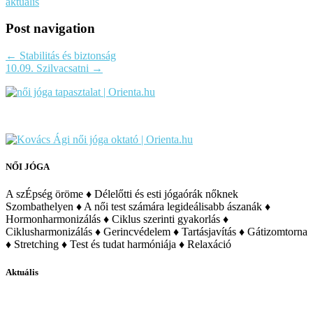
aktuális
Post navigation
←
Stabilitás és biztonság
10.09. Szilvacsatni
→
NŐI JÓGA
A szÉpség öröme ♦ Délelőtti és esti jógaórák nőknek
Szombathelyen ♦ A női test számára legideálisabb ászanák ♦
Hormonharmonizálás ♦ Ciklus szerinti gyakorlás ♦
Ciklusharmonizálás ♦ Gerincvédelem ♦ Tartásjavítás ♦ Gátizomtorna
♦ Stretching ♦ Test és tudat harmóniája ♦ Relaxáció
Aktuális