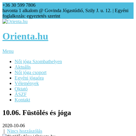
+36 30 599 7806
agi@orienta.hu
havonta 1 alkalom @ Govinda Jógastúdió, Szily J. u. 12. | Egyéni
foglalkozás: egyeztetés szerint
Orienta.hu
Menu
Női jóga Szombathelyen
Aktuális
Női jóga csoport
Egyéni jógaóra
Vélemények
Oktató
ÁSZF
Kontakt
10.06. Füstölés és jóga
2020-10-06
|
Nincs hozzászólás