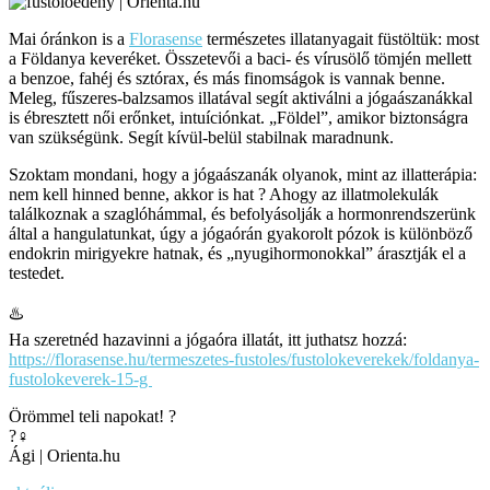
Mai óránkon is a
Florasense
természetes illatanyagait füstöltük: most
a Földanya keveréket. Összetevői a baci- és vírusölő tömjén mellett
a benzoe, fahéj és sztórax, és más finomságok is vannak benne.
Meleg, fűszeres-balzsamos illatával segít aktiválni a jógaászanákkal
is ébresztett női erőnket, intuíciónkat. „Földel”, amikor biztonságra
van szükségünk. Segít kívül-belül stabilnak maradnunk.
Szoktam mondani, hogy a jógaászanák olyanok, mint az illatterápia:
nem kell hinned benne, akkor is hat ? Ahogy az illatmolekulák
találkoznak a szaglóhámmal, és befolyásolják a hormonrendszerünk
által a hangulatunkat, úgy a jógaórán gyakorolt pózok is különböző
endokrin mirigyekre hatnak, és „nyugihormonokkal” árasztják el a
testedet.
♨️
Ha szeretnéd hazavinni a jógaóra illatát, itt juthatsz hozzá:
https://florasense.hu/termeszetes-fustoles/fustolokeverekek/foldanya-
fustolokeverek-15-g
Örömmel teli napokat! ?
?‍♀️
Ági | Orienta.hu