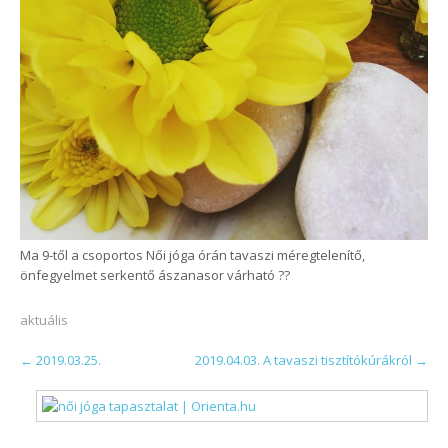
Ma 9-től a csoportos Női jóga órán tavaszi méregtelenítő,
önfegyelmet serkentő ászanasor várható
?
?
aktuális
POST
←
2019.03.25.
2019.04.03. A tavaszi tisztítókúrákról
→
NAVIGATION