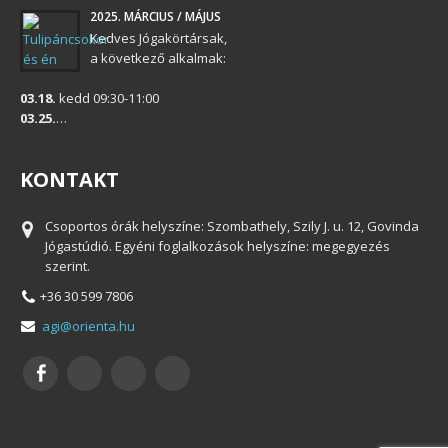
2025. MÁRCIUS / MÁJUS
Kedves Jógakörtársak,
a következő alkalmak:
03.18.
kedd 09:30-11:00
03.25.
…
KONTAKT
Csoportos órák helyszíne: Szombathely, Szily J. u. 12, Govinda
Jógastúdió. Egyéni foglalkozások helyszíne: megegyezés
szerint.
+36 30 599 7806
agi@orienta.hu