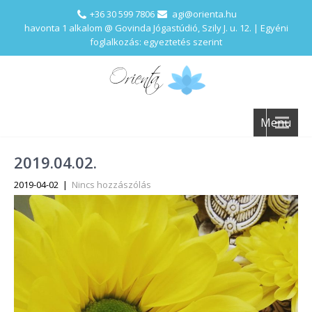
+36 30 599 7806
agi@orienta.hu
havonta 1 alkalom @ Govinda Jógastúdió, Szily J. u. 12. | Egyéni
foglalkozás: egyeztetés szerint
Menu
2019.04.02.
2019-04-02
|
Nincs hozzászólás