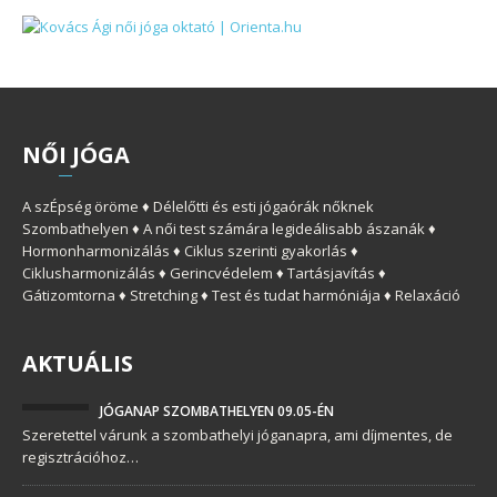
NŐ
I
JÓGA
A szÉpség öröme ♦ Délelőtti és esti jógaórák nőknek
Szombathelyen ♦ A női test számára legideálisabb ászanák ♦
Hormonharmonizálás ♦ Ciklus szerinti gyakorlás ♦
Ciklusharmonizálás ♦ Gerincvédelem ♦ Tartásjavítás ♦
Gátizomtorna ♦ Stretching ♦ Test és tudat harmóniája ♦ Relaxáció
AKTUÁLIS
JÓGANAP SZOMBATHELYEN 09.05-ÉN
Szeretettel várunk a szombathelyi jóganapra, ami díjmentes, de
regisztrációhoz…