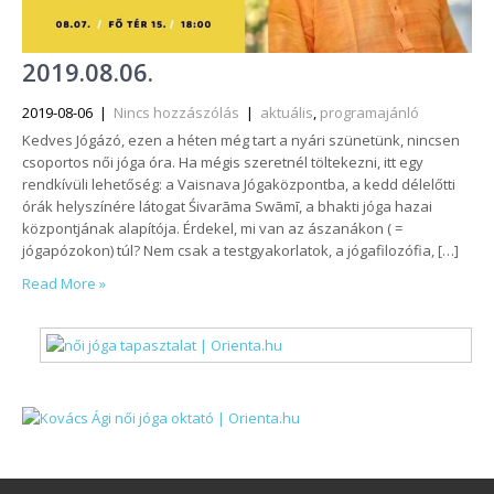
2019.08.06.
2019-08-06
|
Nincs hozzászólás
|
aktuális
,
programajánló
Kedves Jógázó, ezen a héten még tart a nyári szünetünk, nincsen
csoportos női jóga óra. Ha mégis szeretnél töltekezni, itt egy
rendkívüli lehetőség: a Vaisnava Jógaközpontba, a kedd délelőtti
órák helyszínére látogat Śivarāma Swāmī, a bhakti jóga hazai
központjának alapítója. Érdekel, mi van az ászanákon ( =
jógapózokon) túl? Nem csak a testgyakorlatok, a jógafilozófia, […]
Read More »