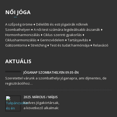
NŐ
I
JÓGA
A szÉpség öröme ♦ Délelőtti és esti jógaórák nőknek
Szombathelyen ♦ A női test számára legideálisabb ászanák ♦
Hormonharmonizálás ♦ Ciklus szerinti gyakorlás ♦
Ciklusharmonizálás ♦ Gerincvédelem ♦ Tartásjavítás ♦
Gátizomtorna ♦ Stretching ♦ Test és tudat harmóniája ♦ Relaxáció
AKTUÁLIS
JÓGANAP SZOMBATHELYEN 09.05-ÉN
Szeretettel várunk a szombathelyi jóganapra, ami díjmentes, de
regisztrációhoz…
2025. MÁRCIUS / MÁJUS
Kedves Jógakörtársak,
a következő alkalmak: