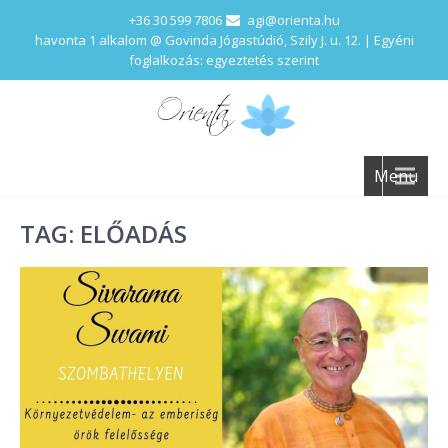
+36 30 599 7806
agi@orienta.hu
havonta 1 alkalom @ Govinda Jógastúdió, Szily J. u. 12. | Egyéni
foglalkozás: egyeztetés szerint
Menu
TAG: ELŐADÁS