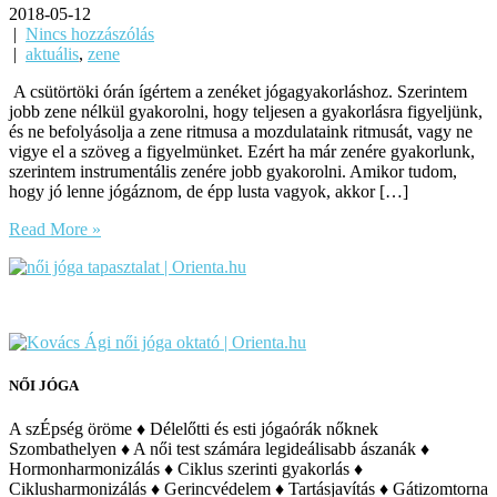
2018-05-12
|
Nincs hozzászólás
|
aktuális
,
zene
A csütörtöki órán ígértem a zenéket jógagyakorláshoz. Szerintem
jobb zene nélkül gyakorolni, hogy teljesen a gyakorlásra figyeljünk,
és ne befolyásolja a zene ritmusa a mozdulataink ritmusát, vagy ne
vigye el a szöveg a figyelmünket. Ezért ha már zenére gyakorlunk,
szerintem instrumentális zenére jobb gyakorolni. Amikor tudom,
hogy jó lenne jógáznom, de épp lusta vagyok, akkor […]
Read More »
NŐI JÓGA
A szÉpség öröme ♦ Délelőtti és esti jógaórák nőknek
Szombathelyen ♦ A női test számára legideálisabb ászanák ♦
Hormonharmonizálás ♦ Ciklus szerinti gyakorlás ♦
Ciklusharmonizálás ♦ Gerincvédelem ♦ Tartásjavítás ♦ Gátizomtorna