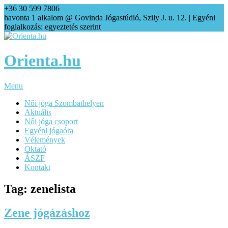
+36 30 599 7806
agi@orienta.hu
havonta 1 alkalom @ Govinda Jógastúdió, Szily J. u. 12. | Egyéni
foglalkozás: egyeztetés szerint
Orienta.hu
Menu
Női jóga Szombathelyen
Aktuális
Női jóga csoport
Egyéni jógaóra
Vélemények
Oktató
ÁSZF
Kontakt
Tag: zenelista
Zene jógázáshoz