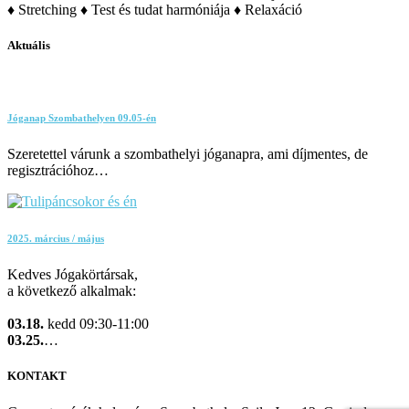
♦ Stretching ♦ Test és tudat harmóniája ♦ Relaxáció
Aktuális
Jóganap Szombathelyen 09.05-én
Szeretettel várunk a szombathelyi jóganapra, ami díjmentes, de
regisztrációhoz…
2025. március / május
Kedves Jógakörtársak,
a következő alkalmak:
03.18.
kedd 09:30-11:00
03.25.
…
KONTAKT