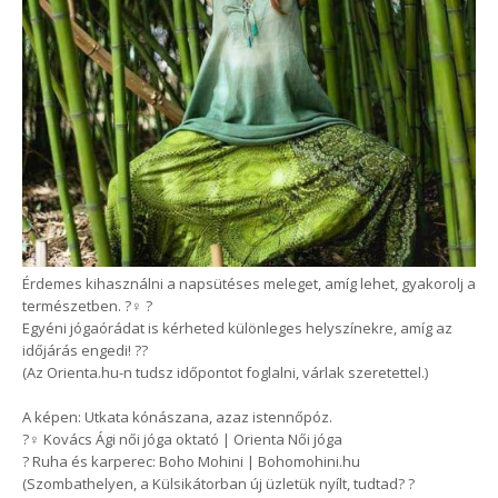
Érdemes kihasználni a napsütéses meleget, amíg lehet, gyakorolj a
természetben. ?‍♀️ ?
Egyéni jógaórádat is kérheted különleges helyszínekre, amíg az
időjárás engedi! ??
(Az Orienta.hu-n tudsz időpontot foglalni, várlak szeretettel.)
A képen: Utkata kónászana, azaz istennőpóz.
?‍♀️ Kovács Ági női jóga oktató | Orienta Női jóga
? Ruha és karperec: Boho Mohini | Bohomohini.hu
(Szombathelyen, a Külsikátorban új üzletük nyílt, tudtad? ?