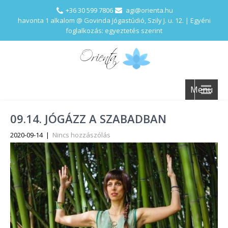
+36 30 599 7806
agi@orienta.hu
havonta 1 alkalom @ Govinda Jógastúdió, Szily J. u. 12. | Egyéni
foglalkozás: egyeztetés szerint
Menu
09.14. JÓGÁZZ A SZABADBAN
2020-09-14
|
Nincs hozzászólás