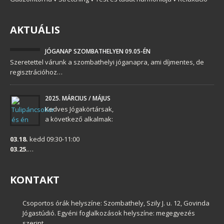
AKTUÁLIS
JÓGANAP SZOMBATHELYEN 09.05-ÉN
Szeretettel várunk a szombathelyi jóganapra, ami díjmentes, de
regisztrációhoz…
2025. MÁRCIUS / MÁJUS
Kedves Jógakörtársak,
a következő alkalmak:
03.18.
kedd 09:30-11:00
03.25.
…
KONTAKT
Csoportos órák helyszíne: Szombathely, Szily J. u. 12, Govinda
Jógastúdió. Egyéni foglalkozások helyszíne: megegyezés
szerint.