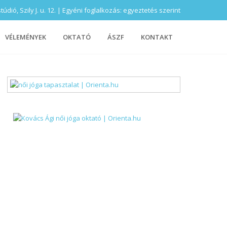
ió, Szily J. u. 12. | Egyéni foglalkozás: egyeztetés szerint
VÉLEMÉNYEK
OKTATÓ
ÁSZF
KONTAKT