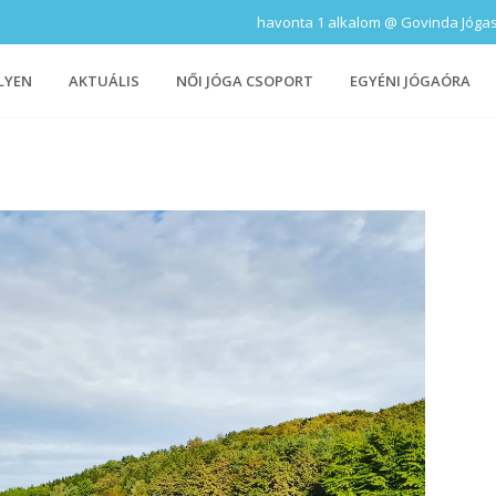
havonta 1 alkalom @ Govinda Jógastúd
LYEN
AKTUÁLIS
NŐI JÓGA CSOPORT
EGYÉNI JÓGAÓRA