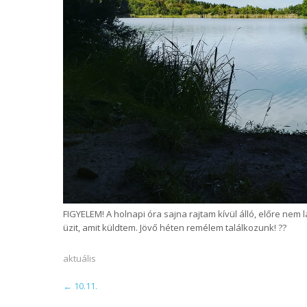
FIGYELEM! A holnapi óra sajna rajtam kívül álló, előre nem 
üzit, amit küldtem. Jövő héten remélem találkozunk! ??
aktuális
POST
←
10.11.