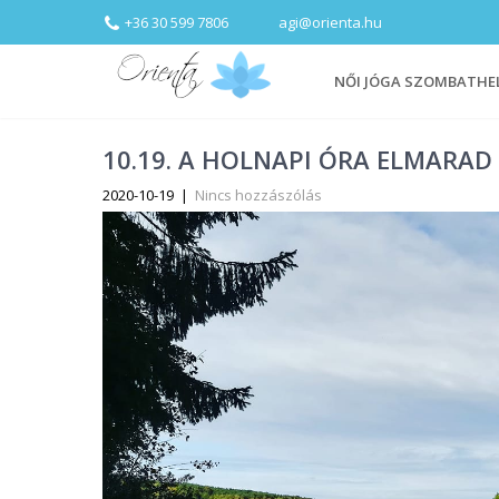
+36 30 599 7806
agi@orienta.hu
NŐI JÓGA SZOMBATHE
10.19. A HOLNAPI ÓRA ELMARAD
2020-10-19
|
Nincs hozzászólás