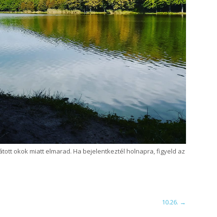
látott okok miatt elmarad. Ha bejelentkeztél holnapra, figyeld az
10.26.
→