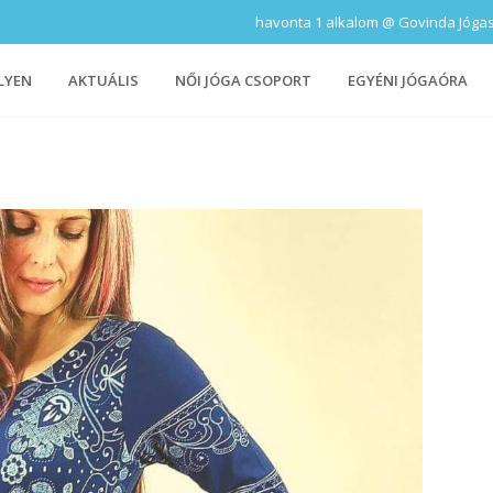
havonta 1 alkalom @ Govinda Jógastúd
LYEN
AKTUÁLIS
NŐI JÓGA CSOPORT
EGYÉNI JÓGAÓRA