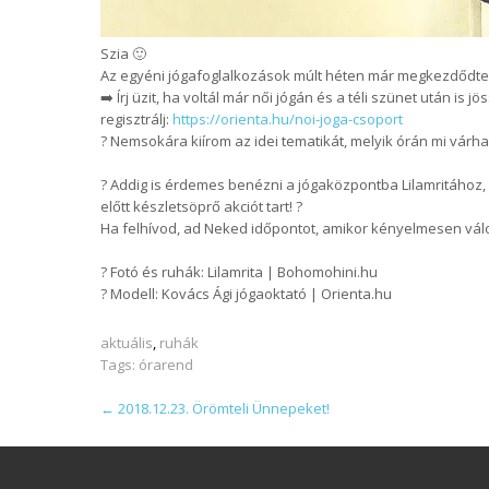
Szia
🙂
Az egyéni jógafoglalkozások múlt héten már megkezdődtek, 
➡️
Írj üzit, ha voltál már női jógán és a téli szünet után is j
regisztrálj:
https://orienta.hu/noi-joga-csoport
?
Nemsokára kiírom az idei tematikát, melyik órán mi várh
?️
Addig is érdemes benézni a jógaközpontba Lilamritához,
előtt készletsö
prő akciót tart!
?
Ha felhívod, ad Neked időpontot, amikor kényelmesen vál
?
Fotó és ruhák: Lilamrita | Bohomohini.hu
?
Modell: Kovács Ági jógaoktató | Orienta.hu
aktuális
,
ruhák
Tags:
órarend
POST
←
2018.12.23. Örömteli Ünnepeket!
NAVIGATION