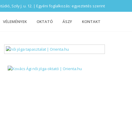
ió, Szily J. u. 12. | Egyéni foglalkozás: egyeztetés szerint
VÉLEMÉNYEK
OKTATÓ
ÁSZF
KONTAKT