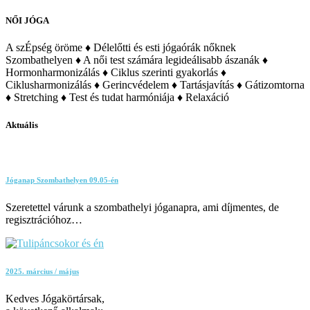
NŐI JÓGA
A szÉpség öröme ♦ Délelőtti és esti jógaórák nőknek
Szombathelyen ♦ A női test számára legideálisabb ászanák ♦
Hormonharmonizálás ♦ Ciklus szerinti gyakorlás ♦
Ciklusharmonizálás ♦ Gerincvédelem ♦ Tartásjavítás ♦ Gátizomtorna
♦ Stretching ♦ Test és tudat harmóniája ♦ Relaxáció
Aktuális
Jóganap Szombathelyen 09.05-én
Szeretettel várunk a szombathelyi jóganapra, ami díjmentes, de
regisztrációhoz…
2025. március / május
Kedves Jógakörtársak,