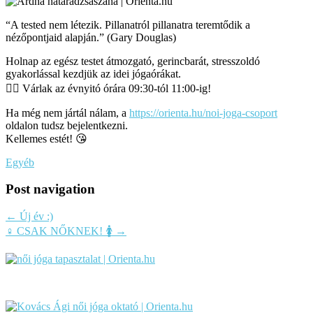
“A tested nem létezik. Pillanatról pillanatra teremtődik a
nézőpontjaid alapján.” (Gary Douglas)
Holnap az egész testet átmozgató, gerincbarát, stresszoldó
gyakorlással kezdjük az idei jógaórákat.
🧘‍♀ Várlak az évnyitó órára 09:30-tól 11:00-ig!
Ha még nem jártál nálam, a
https://orienta.hu/noi-joga-csoport
oldalon tudsz bejelentkezni.
Kellemes estét! 😘
Egyéb
Post navigation
←
Új év :)
♀️ CSAK NŐKNEK! 🚺
→