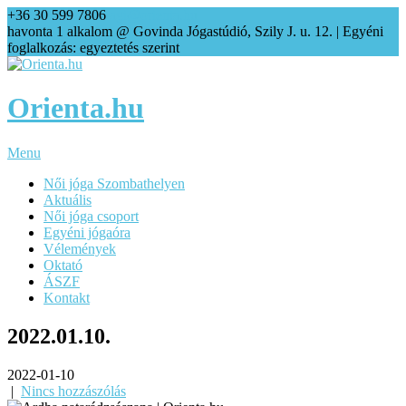
+36 30 599 7806
agi@orienta.hu
havonta 1 alkalom @ Govinda Jógastúdió, Szily J. u. 12. | Egyéni
foglalkozás: egyeztetés szerint
Orienta.hu
Menu
Női jóga Szombathelyen
Aktuális
Női jóga csoport
Egyéni jógaóra
Vélemények
Oktató
ÁSZF
Kontakt
2022.01.10.
2022-01-10
|
Nincs hozzászólás