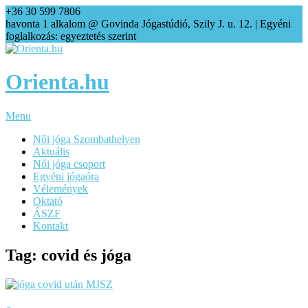
+36 30 599 7806
agi@orienta.hu
havonta 1 alkalom @ Govinda Jógastúdió, Szily J. u. 12. | Egyéni
foglalkozás: egyeztetés szerint
Orienta.hu
Menu
Női jóga Szombathelyen
Aktuális
Női jóga csoport
Egyéni jógaóra
Vélemények
Oktató
ÁSZF
Kontakt
Tag: covid és jóga