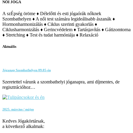
NŐI JÓGA
A szÉpség öröme ♦ Délelőtti és esti jógaórák nőknek
Szombathelyen ♦ A női test számára legideálisabb ászanák ♦
Hormonharmonizálás ♦ Ciklus szerinti gyakorlás ♦
Ciklusharmonizálás ♦ Gerincvédelem ♦ Tartásjavítás ♦ Gátizomtorna
♦ Stretching ♦ Test és tudat harmóniája ♦ Relaxáció
Aktuális
Jóganap Szombathelyen 09.05-én
Szeretettel várunk a szombathelyi jóganapra, ami díjmentes, de
regisztrációhoz…
2025. március / május
Kedves Jógakörtársak,
a következő alkalmak: