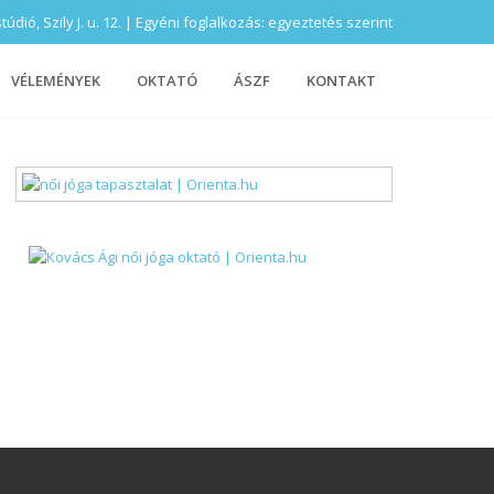
ió, Szily J. u. 12. | Egyéni foglalkozás: egyeztetés szerint
VÉLEMÉNYEK
OKTATÓ
ÁSZF
KONTAKT