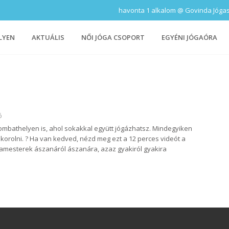
havonta 1 alkalom @ Govinda Jógastúd
LYEN
AKTUÁLIS
NŐI JÓGA CSOPORT
EGYÉNI JÓGAÓRA
ó
Szombathelyen is, ahol sokakkal együtt jógázhatsz. Mindegyiken
orolni. ?️ Ha van kedved, nézd meg ezt a 12 perces videót a
gamesterek ászanáról ászanára, azaz gyakiról gyakira