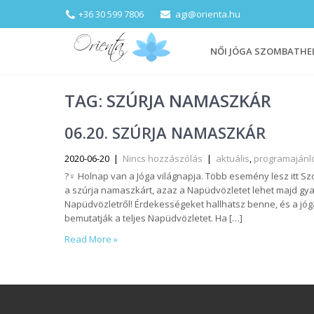
+36 30 599 7806
agi@orienta.hu
NŐI JÓGA SZOMBATHE
TAG: SZÚRJA NAMASZKÁR
06.20. SZÚRJA NAMASZKÁR
2020-06-20
|
Nincs hozzászólás
|
aktuális
,
programajánl
?‍♀️ Holnap van a Jóga világnapja. Több esemény lesz itt 
a szúrja namaszkárt, azaz a Napüdvözletet lehet majd gyak
Napüdvözletről! Érdekességeket hallhatsz benne, és a jó
bemutatják a teljes Napüdvözletet. Ha […]
Read More »