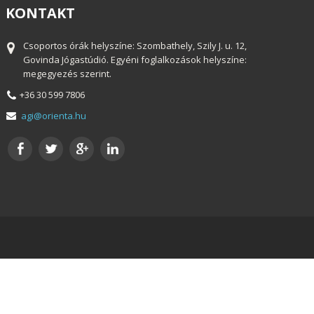
KONTAKT
Csoportos órák helyszíne: Szombathely, Szily J. u. 12,
Govinda Jógastúdió. Egyéni foglalkozások helyszíne:
megegyezés szerint.
+36 30 599 7806
agi@orienta.hu