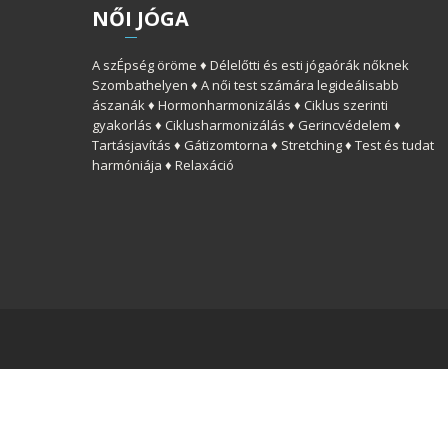
NŐ
I
JÓGA
A szÉpség öröme ♦ Délelőtti és esti jógaórák nőknek
Szombathelyen ♦ A női test számára legideálisabb
ászanák ♦ Hormonharmonizálás ♦ Ciklus szerinti
gyakorlás ♦ Ciklusharmonizálás ♦ Gerincvédelem ♦
Tartásjavítás ♦ Gátizomtorna ♦ Stretching ♦ Test és tudat
harmóniája ♦ Relaxáció