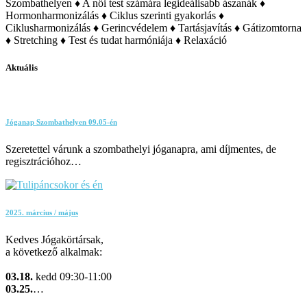
Szombathelyen ♦ A női test számára legideálisabb ászanák ♦
Hormonharmonizálás ♦ Ciklus szerinti gyakorlás ♦
Ciklusharmonizálás ♦ Gerincvédelem ♦ Tartásjavítás ♦ Gátizomtorna
♦ Stretching ♦ Test és tudat harmóniája ♦ Relaxáció
Aktuális
Jóganap Szombathelyen 09.05-én
Szeretettel várunk a szombathelyi jóganapra, ami díjmentes, de
regisztrációhoz…
2025. március / május
Kedves Jógakörtársak,
a következő alkalmak:
03.18.
kedd 09:30-11:00
03.25.
…