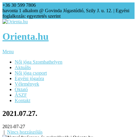
+36 30 599 7806
agi@orienta.hu
havonta 1 alkalom @ Govinda Jógastúdió, Szily J. u. 12. | Egyéni
foglalkozás: egyeztetés szerint
Orienta.hu
Menu
Női jóga Szombathelyen
Aktuális
Női jóga csoport
Egyéni jógaóra
Vélemények
Oktató
ÁSZF
Kontakt
2021.07.27.
2021-07-27
|
Nincs hozzászólás