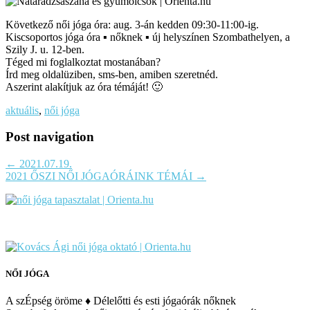
Következő női jóga óra: aug. 3-án kedden 09:30-11:00-ig.
Kiscsoportos jóga óra ▪️ nőknek ▪️ új helyszínen Szombathelyen, a
Szily J. u. 12-ben.
Téged mi foglalkoztat mostanában?
Írd meg oldalüziben, sms-ben, amiben szeretnéd.
Aszerint alakítjuk az óra témáját! 🙂
aktuális
,
női jóga
Post navigation
←
2021.07.19.
2021 ŐSZI NŐI JÓGAÓRÁINK TÉMÁI
→
NŐI JÓGA
A szÉpség öröme ♦ Délelőtti és esti jógaórák nőknek