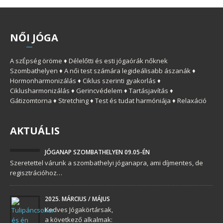
NŐ
I
JÓGA
A szÉpség öröme ♦ Délelőtti és esti jógaórák nőknek
Szombathelyen ♦ A női test számára legideálisabb ászanák ♦
Hormonharmonizálás ♦ Ciklus szerinti gyakorlás ♦
Ciklusharmonizálás ♦ Gerincvédelem ♦ Tartásjavítás ♦
Gátizomtorna ♦ Stretching ♦ Test és tudat harmóniája ♦ Relaxáció
AKTUÁLIS
JÓGANAP SZOMBATHELYEN 09.05-ÉN
Szeretettel várunk a szombathelyi jóganapra, ami díjmentes, de
regisztrációhoz…
2025. MÁRCIUS / MÁJUS
Kedves Jógakörtársak,
a következő alkalmak: