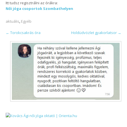
Itt tudsz regisztrálni az órákra:
Női jóga csoportok Szombathelyen
aktuális
,
Egyéb
POST
←
Torokcsakrás óra
Holdüdvözlet gyakorlatsor
→
NAVIGATION