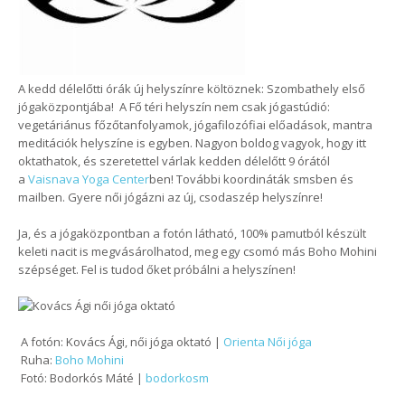
A kedd délelőtti órák új helyszínre költöznek: Szombathely első
jógaközpontjába!
A Fő téri helyszín nem csak jógastúdió:
vegetáriánus főzőtanfolyamok, jógafilozófiai előadások, mantra
meditációk helyszíne is egyben. Nagyon boldog vagyok, hogy itt
oktathatok, és szeretettel várlak kedden délelőtt 9 órától
a
Vaisnava Yoga Center
ben! További koordináták smsben és
mailben. Gyere női jógázni az új, csodaszép helyszínre!
Ja, és a jógaközpontban a fotón látható, 100% pamutból készült
keleti nacit is megvásárolhatod, meg egy csomó más Boho Mohini
szépséget. Fel is tudod őket próbálni a helyszínen!
A fotón: Kovács Ági, női jóga oktató |
Orienta Női jóga
Ruha:
Boho Mohini
Fotó: Bodorkós Máté |
bodorkosm