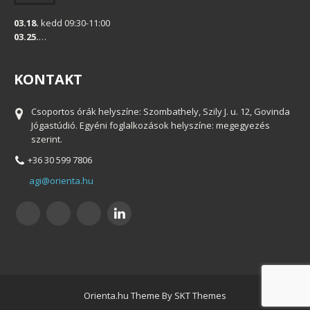
03.18.
kedd 09:30-11:00
03.25.
…
KONTAKT
Csoportos órák helyszíne: Szombathely, Szily J. u. 12, Govinda
Jógastúdió. Egyéni foglalkozások helyszíne: megegyezés
szerint.
+36 30 599 7806
agi@orienta.hu
Orienta.hu Theme By SKT Themes