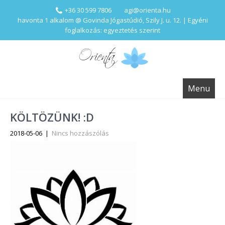
+36 30 599 7806
agi@orienta.hu
havonta 1 alkalom @ Govinda Jógastúdió, Szily J. u. 12. | Egyéni
foglalkozás: egyeztetés szerint
Menu
KÖLTÖZÜNK! :D
2018-05-06
|
Nincs hozzászólás