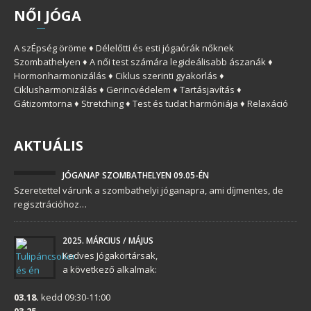
NŐ
I
JÓGA
A szÉpség öröme ♦ Délelőtti és esti jógaórák nőknek
Szombathelyen ♦ A női test számára legideálisabb ászanák ♦
Hormonharmonizálás ♦ Ciklus szerinti gyakorlás ♦
Ciklusharmonizálás ♦ Gerincvédelem ♦ Tartásjavítás ♦
Gátizomtorna ♦ Stretching ♦ Test és tudat harmóniája ♦ Relaxáció
AKTUÁLIS
JÓGANAP SZOMBATHELYEN 09.05-ÉN
Szeretettel várunk a szombathelyi jóganapra, ami díjmentes, de
regisztrációhoz…
2025. MÁRCIUS / MÁJUS
Kedves Jógakörtársak,
a következő alkalmak:
03.18.
kedd 09:30-11:00