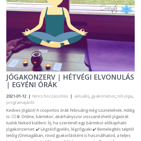
JÓGAKONZERV | HÉTVÉGI ELVONULÁS
| EGYÉNI ÓRÁK
2021-01-12
|
Nincs hozzászólás
|
aktuális
,
gyakorlatsor
,
női jóga
,
programajánló
Kedves Jógázó! A csoportos órák februárig még szünetelnek. Addig
is: 🧘‍♀️🥫 Online, bármikor, akárhányszor visszanézhető jógaórát
tudok Neked küldeni. Írj, ha szeretnél egy bármikor előkapható
jógakonzervet: ✔️ Légzésfigyelés, légzőgyaki ✔️ Bemelegítés talptól
tetőig (Önmagában, rövid gyakorlásként is használhatod, a teljes