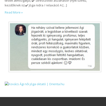
testet átmozgatja.) ✔️ Stresszoldó ászanasor (nyílt szintű,
kezdőknek is) ✔️ Jóga nidra / relaxáció A […]
Read More »