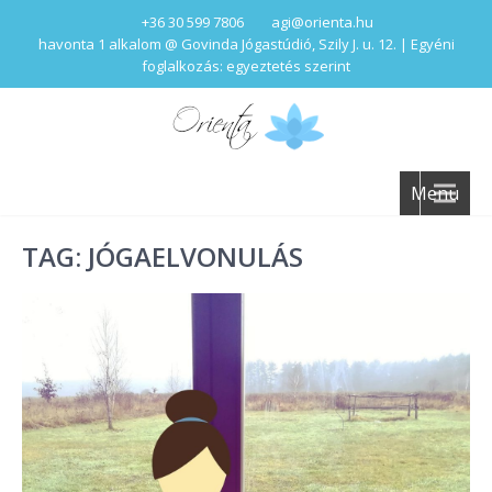
+36 30 599 7806
agi@orienta.hu
havonta 1 alkalom @ Govinda Jógastúdió, Szily J. u. 12. | Egyéni
foglalkozás: egyeztetés szerint
Menu
TAG: JÓGAELVONULÁS