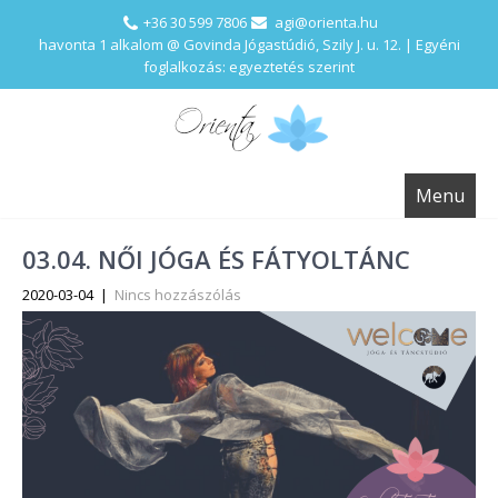
+36 30 599 7806
agi@orienta.hu
havonta 1 alkalom @ Govinda Jógastúdió, Szily J. u. 12. | Egyéni
foglalkozás: egyeztetés szerint
Menu
03.04. NŐI JÓGA ÉS FÁTYOLTÁNC
2020-03-04
|
Nincs hozzászólás