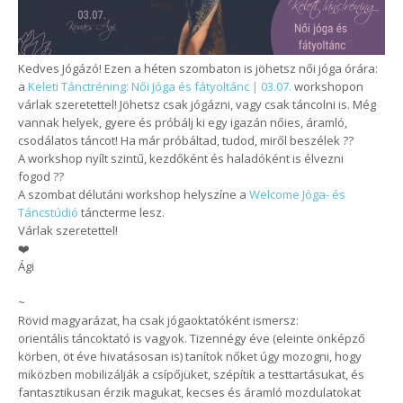
Kedves Jógázó! Ezen a héten szombaton is jöhetsz női jóga órára:
a
Keleti Tánctréning: Női jóga és fátyoltánc | 03.07.
workshopon
várlak szeretettel! Jöhetsz csak jógázni, vagy csak táncolni is. Még
vannak helyek, gyere és próbálj ki egy igazán nőies, áramló,
csodálatos táncot! Ha már próbáltad, tudod, miről beszélek ??
A workshop nyílt szintű, kezdőként és haladóként is élvezni
fogod ??
A szombat délutáni workshop helyszíne a
Welcome Jóga- és
Táncstúdió
táncterme lesz.
Várlak szeretettel!
❤️
Ági
~
Rövid magyarázat, ha csak jógaoktatóként ismersz:
orientális táncoktató is vagyok. Tizennégy éve (eleinte önképző
körben, öt éve hivatásosan is) tanítok nőket úgy mozogni, hogy
miközben mobilizálják a csípőjüket, szépítik a testtartásukat, és
fantasztikusan érzik magukat, kecses és áramló mozdulatokat