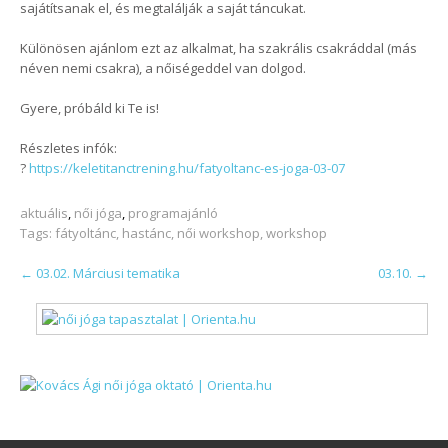
sajátítsanak el, és megtalálják a saját táncukat.
Különösen ajánlom ezt az alkalmat, ha szakrális csakráddal (más
néven nemi csakra), a nőiségeddel van dolgod.
Gyere, próbáld ki Te is!
Részletes infók:
?
https://keletitanctrening.hu/fatyoltanc-es-joga-03-07
aktuális
,
női jóga
,
programajánló
Tags:
fátyoltánc
,
hastánc
,
női workshop
,
workshop
POST
←
03.02. Márciusi tematika
03.10.
→
NAVIGATION