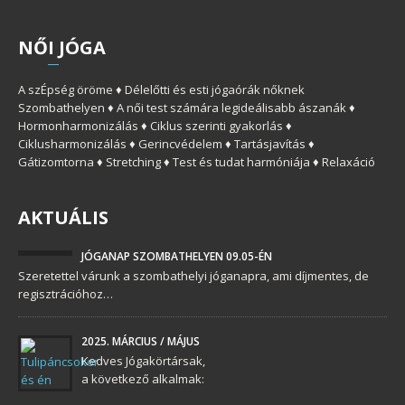
NŐ
I
JÓGA
A szÉpség öröme ♦ Délelőtti és esti jógaórák nőknek
Szombathelyen ♦ A női test számára legideálisabb ászanák ♦
Hormonharmonizálás ♦ Ciklus szerinti gyakorlás ♦
Ciklusharmonizálás ♦ Gerincvédelem ♦ Tartásjavítás ♦
Gátizomtorna ♦ Stretching ♦ Test és tudat harmóniája ♦ Relaxáció
AKTUÁLIS
JÓGANAP SZOMBATHELYEN 09.05-ÉN
Szeretettel várunk a szombathelyi jóganapra, ami díjmentes, de
regisztrációhoz…
2025. MÁRCIUS / MÁJUS
Kedves Jógakörtársak,
a következő alkalmak: