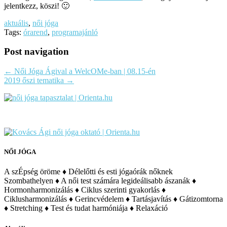
jelentkezz, köszi! 🙂
aktuális
,
női jóga
Tags:
órarend
,
programajánló
Post navigation
←
Női Jóga Ágival a WelcOMe-ban | 08.15-én
2019 őszi tematika
→
NŐI JÓGA
A szÉpség öröme ♦ Délelőtti és esti jógaórák nőknek
Szombathelyen ♦ A női test számára legideálisabb ászanák ♦
Hormonharmonizálás ♦ Ciklus szerinti gyakorlás ♦
Ciklusharmonizálás ♦ Gerincvédelem ♦ Tartásjavítás ♦ Gátizomtorna
♦ Stretching ♦ Test és tudat harmóniája ♦ Relaxáció