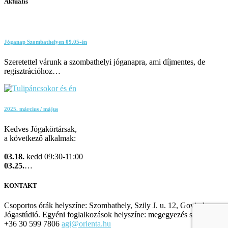
Aktuális
Jóganap Szombathelyen 09.05-én
Szeretettel várunk a szombathelyi jóganapra, ami díjmentes, de
regisztrációhoz…
2025. március / május
Kedves Jógakörtársak,
a következő alkalmak:
03.18.
kedd 09:30-11:00
03.25.
…
KONTAKT
Csoportos órák helyszíne: Szombathely, Szily J. u. 12, Govinda
Jógastúdió. Egyéni foglalkozások helyszíne: megegyezés szerint.
+36 30 599 7806
agi@orienta.hu