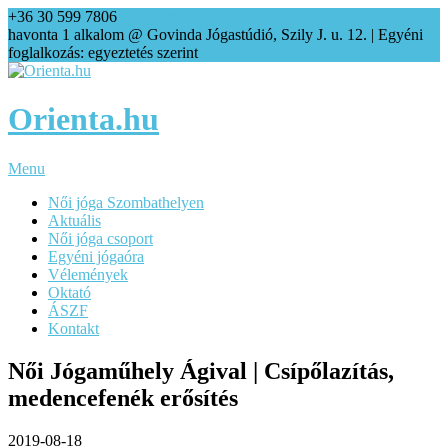
+36 30 599 7806
agi@orienta.hu
havonta 1 alkalom @ Govinda Jógastúdió, Szily J. u. 12. | Egyéni
foglalkozás: egyeztetés szerint
Orienta.hu
Menu
Női jóga Szombathelyen
Aktuális
Női jóga csoport
Egyéni jógaóra
Vélemények
Oktató
ÁSZF
Kontakt
Női Jógaműhely Ágival | Csípőlazítás,
medencefenék erősítés
2019-08-18