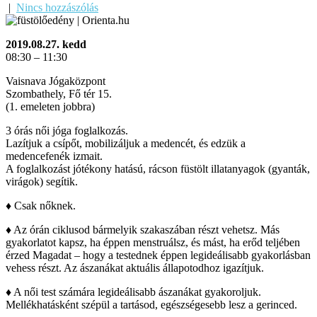
|
Nincs hozzászólás
2019.08.27. kedd
08:30 – 11:30
Vaisnava Jógaközpont
Szombathely, Fő tér 15.
(1. emeleten jobbra)
3 órás női jóga foglalkozás.
Lazítjuk a csípőt, mobilizáljuk a medencét, és edzük a
medencefenék izmait.
A foglalkozást jótékony hatású, rácson füstölt illatanyagok (gyanták,
virágok) segítik.
♦ Csak nőknek.
♦ Az órán ciklusod bármelyik szakaszában részt vehetsz. Más
gyakorlatot kapsz, ha éppen menstruálsz, és mást, ha erőd teljében
érzed Magadat – hogy a testednek éppen legideálisabb gyakorlásban
vehess részt. Az ászanákat aktuális állapotodhoz igazítjuk.
♦ A női test számára legideálisabb ászanákat gyakoroljuk.
Mellékhatásként szépül a tartásod, egészségesebb lesz a gerinced.