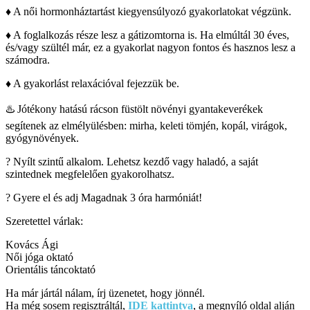
♦ A női hormonháztartást kiegyensúlyozó gyakorlatokat végzünk.
♦ A foglalkozás része lesz a gátizomtorna is. Ha elmúltál 30 éves,
és/vagy szültél már, ez a gyakorlat nagyon fontos és hasznos lesz a
számodra.
♦ A gyakorlást relaxációval fejezzük be.
♨️ Jótékony hatású rácson füstölt növényi gyantakeverékek
segítenek az elmélyülésben: mirha, keleti tömjén, kopál, virágok,
gyógynövények.
? Nyílt szintű alkalom. Lehetsz kezdő vagy haladó, a saját
szintednek megfelelően gyakorolhatsz.
? Gyere el és adj Magadnak 3 óra harmóniát!
Szeretettel várlak:
Kovács Ági
Női jóga oktató
Orientális táncoktató
Ha már jártál nálam, írj üzenetet, hogy jönnél.
Ha még sosem regisztráltál,
IDE kattintva
, a megnyíló oldal alján