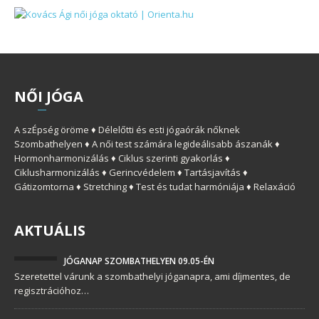
NŐ
I
JÓGA
A szÉpség öröme ♦ Délelőtti és esti jógaórák nőknek
Szombathelyen ♦ A női test számára legideálisabb ászanák ♦
Hormonharmonizálás ♦ Ciklus szerinti gyakorlás ♦
Ciklusharmonizálás ♦ Gerincvédelem ♦ Tartásjavítás ♦
Gátizomtorna ♦ Stretching ♦ Test és tudat harmóniája ♦ Relaxáció
AKTUÁLIS
JÓGANAP SZOMBATHELYEN 09.05-ÉN
Szeretettel várunk a szombathelyi jóganapra, ami díjmentes, de
regisztrációhoz…