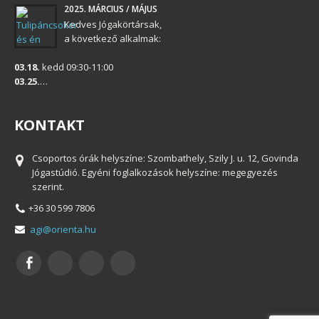
2025. MÁRCIUS / MÁJUS
Kedves Jógakörtársak,
a következő alkalmak:
03.18.
kedd 09:30-11:00
03.25.
…
KONTAKT
Csoportos órák helyszíne: Szombathely, Szily J. u. 12, Govinda
Jógastúdió. Egyéni foglalkozások helyszíne: megegyezés
szerint.
+36 30 599 7806
agi@orienta.hu