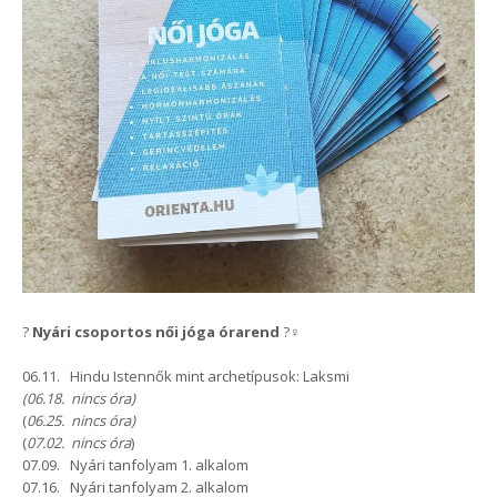
?
Nyári csoportos női jóga órarend
?‍♀️
06.11. Hindu Istennők mint archetípusok: Laksmi
(06.18. nincs óra)
(
06.25. nincs óra)
(
07.02. nincs óra
)
07.09. Nyári tanfolyam 1. alkalom
07.16. Nyári tanfolyam 2. alkalom