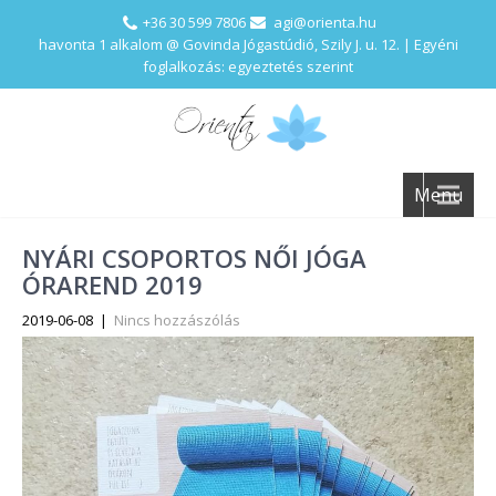
+36 30 599 7806
agi@orienta.hu
havonta 1 alkalom @ Govinda Jógastúdió, Szily J. u. 12. | Egyéni
foglalkozás: egyeztetés szerint
Menu
NYÁRI CSOPORTOS NŐI JÓGA
ÓRAREND 2019
2019-06-08
|
Nincs hozzászólás