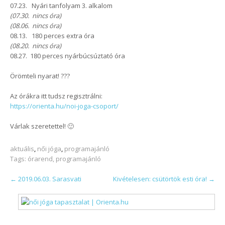
07.23. Nyári tanfolyam 3. alkalom
(07.30. nincs óra)
(08.06. nincs óra)
08.13. 180 perces extra óra
(08.20. nincs óra)
08.27. 180 perces nyárbúcsúztató óra
Örömteli nyarat!
?
?
?
Az órákra itt tudsz regisztrálni:
https://orienta.hu/noi-joga-csoport/
Várlak szeretettel! 🙂
aktuális
,
női jóga
,
programajánló
Tags:
órarend
,
programajánló
POST
←
2019.06.03. Sarasvati
Kivételesen: csütörtök esti óra!
→
NAVIGATION