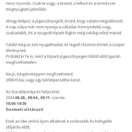
nincs nyomás. Csak te vagy, a tested, a lelked és a természet
megnyugtató jelenléte.
Ahogy lelépsz a jógaszőnyegről, érzed, hogy valami megváltozott.
A nap súlya már nem nyomja a válladat. Könnyedebb vagy,
szabadabb, és a nyugodt tóparti légkör még sokáig veled marad.
Találd meg az esti nyugalmadat, és legyél részese ennek a szuper
élménynek.
Próbáld ki Te is, mert a tóparti jógaszőnyegen töltött időd igazán
megfizethetetlen.
Na jó, tulajdonképpen megfizetheted:
3900 Ft-ba, vagy egy bérletpecsétbe kerül.
Az óra időpontja és helyszíne:
2024.
08.28., 09.04., 09.11.
szerda
18:00-19:30
Dozmati víztározó
Ezek az idei utolsó ilyen alkalmak a szelesebb és hidegebb
időjárás előtt.