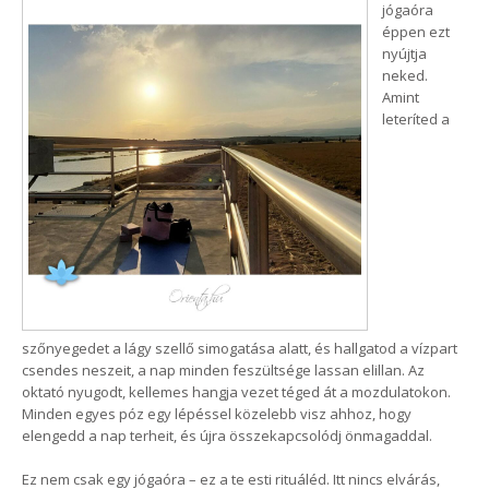
jógaóra
éppen ezt
nyújtja
neked.
Amint
leteríted a
szőnyegedet a lágy szellő simogatása alatt, és hallgatod a vízpart
csendes neszeit, a nap minden feszültsége lassan elillan. Az
oktató nyugodt, kellemes hangja vezet téged át a mozdulatokon.
Minden egyes póz egy lépéssel közelebb visz ahhoz, hogy
elengedd a nap terheit, és újra összekapcsolódj önmagaddal.
Ez nem csak egy jógaóra – ez a te esti rituáléd. Itt nincs elvárás,