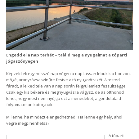
Engedd el a nap terhét – találd meg a nyugalmat a tóparti
jógaszőnyegen
Képzeld el: egy hosszú nap végén a nap lassan lebukik a horizont
mögé, aranyrózsaszínűre festve a tó nyugodt vizét. A tested
fáradt, a lelked tele van a nap során felgyülemlett feszültséggel.
Csak egy kis békére és megnyugvásra vágysz, de az otthonod
lehet, hogy most nem nyújtja ezt a menedéket, a gondolataid
folyamatosan kattognak.
Mi lenne, ha mindezt elengedhetnéd? Ha lenne egy hely, ahol
végre megpihenhetsz?
A tóparti