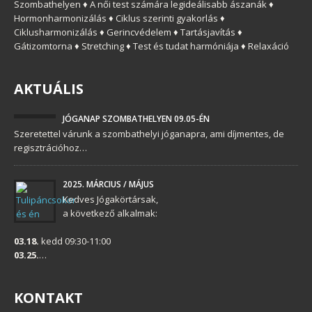
Szombathelyen ♦ A női test számára legideálisabb ászanák ♦
Hormonharmonizálás ♦ Ciklus szerinti gyakorlás ♦
Ciklusharmonizálás ♦ Gerincvédelem ♦ Tartásjavítás ♦
Gátizomtorna ♦ Stretching ♦ Test és tudat harmóniája ♦ Relaxáció
AKTUÁLIS
JÓGANAP SZOMBATHELYEN 09.05-ÉN
Szeretettel várunk a szombathelyi jóganapra, ami díjmentes, de
regisztrációhoz…
2025. MÁRCIUS / MÁJUS
Kedves Jógakörtársak,
a következő alkalmak:
03.18.
kedd 09:30-11:00
03.25.
…
KONTAKT