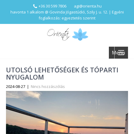
+36 30 599 7806
agi@orienta.hu
havonta 1 alkalom @ Govinda Jógastúdió, Szily J. u. 12. | Egyéni
foglalkozás: egyeztetés szerint
Menu
UTOLSÓ LEHETŐSÉGEK ÉS TÓPARTI
NYUGALOM
2024-08-27
|
Nincs hozzászólás