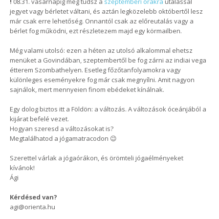
!
08.31. vasárnapig még tudsz a
szeptemberi órákra
utalással
jegyet vagy bérletet váltani, és aztán legközelebb októbertől lesz
már csak erre lehetőség. Onnantól csak az előreutalás vagy a
bérlet fog működni, ezt részletezem majd egy körmailben.
Még valami utolsó: ezen a héten az utolsó alkalommal ehetsz
menüket a Govindában, szeptembertől be fog zárni az indiai vega
étterem Szombathelyen. Esetleg főzőtanfolyamokra vagy
különleges eseményekre fog már csak megnyílni. Amit nagyon
sajnálok, mert mennyeien finom ebédeket kínálnak.
Egy dolog biztos itt a Földön: a változás. A változások óceánjából a
kijárat befelé vezet.
Hogyan szeresd a változásokat is?
Megtalálhatod a jógamatracodon 😉
Szerettel várlak a jógaórákon, és örömteli jógaélményeket
kívánok!
Ági
Kérdésed van?
agi@orienta.hu