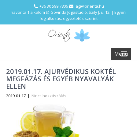
+36 30 599 7806
agi@orienta.hu
havonta 1 alkalom @ Govinda Jógastúdió, Szily J. u. 12. | Egyéni
foglalkozás: egyeztetés szerint
Menu
2019.01.17. AJURVÉDIKUS KOKTÉL
MEGFÁZÁS ÉS EGYÉB NYAVALYÁK
ELLEN
2019-01-17
|
Nincs hozzászólás