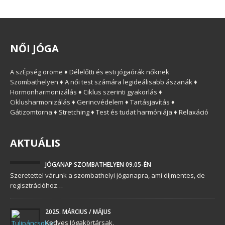
NŐ
I
JÓGA
A szÉpség öröme ♦ Délelőtti és esti jógaórák nőknek
Szombathelyen ♦ A női test számára legideálisabb ászanák ♦
Hormonharmonizálás ♦ Ciklus szerinti gyakorlás ♦
Ciklusharmonizálás ♦ Gerincvédelem ♦ Tartásjavítás ♦
Gátizomtorna ♦ Stretching ♦ Test és tudat harmóniája ♦ Relaxáció
AKTUÁLIS
JÓGANAP SZOMBATHELYEN 09.05-ÉN
Szeretettel várunk a szombathelyi jóganapra, ami díjmentes, de
regisztrációhoz…
2025. MÁRCIUS / MÁJUS
Kedves Jógakörtársak,