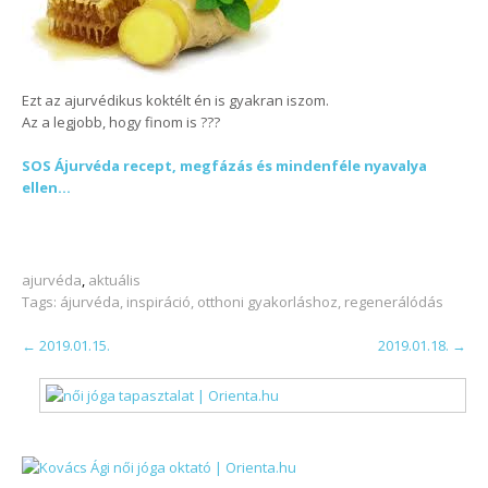
Ezt az ajurvédikus koktélt én is gyakran iszom.
Az a legjobb, hogy finom is
?
?
?
SOS Ájurvéda recept, megfázás és mindenféle nyavalya
ellen…
ajurvéda
,
aktuális
Tags:
ájurvéda
,
inspiráció
,
otthoni gyakorláshoz
,
regenerálódás
POST
←
2019.01.15.
2019.01.18.
→
NAVIGATION