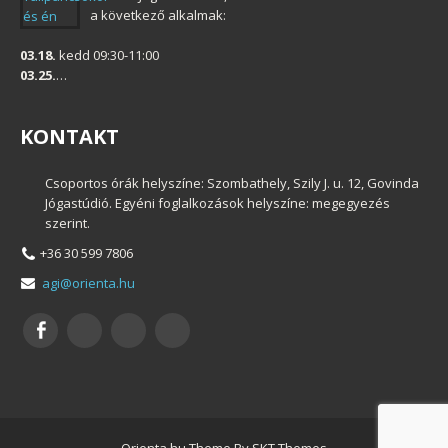
a következő alkalmak:
03.18.
kedd 09:30-11:00
03.25.
…
KONTAKT
Csoportos órák helyszíne: Szombathely, Szily J. u. 12, Govinda
Jógastúdió. Egyéni foglalkozások helyszíne: megegyezés
szerint.
+36 30 599 7806
agi@orienta.hu