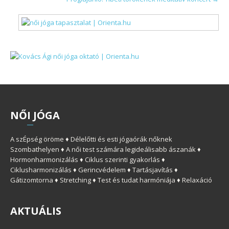
NAVIGATION
NŐ
I
JÓGA
A szÉpség öröme ♦ Délelőtti és esti jógaórák nőknek
Szombathelyen ♦ A női test számára legideálisabb ászanák ♦
Hormonharmonizálás ♦ Ciklus szerinti gyakorlás ♦
Ciklusharmonizálás ♦ Gerincvédelem ♦ Tartásjavítás ♦
Gátizomtorna ♦ Stretching ♦ Test és tudat harmóniája ♦ Relaxáció
AKTUÁLIS