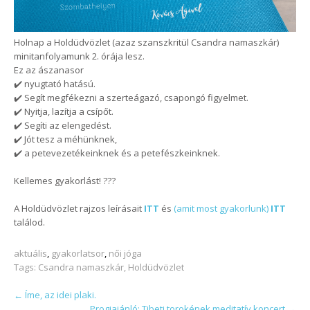
Holnap a Holdüdvözlet (azaz szanszkritül Csandra namaszkár)
minitanfolyamunk 2. órája lesz.
Ez az ászanasor
✔️ nyugtató hatású.
✔️ Segít megfékezni a szerteágazó, csapongó figyelmet.
✔️ Nyitja, lazítja a csípőt.
✔️ Segíti az elengedést.
✔️ Jót tesz a méhünknek,
✔️ a petevezetékeinknek és a petefészkeinknek.
Kellemes gyakorlást! ???
A Holdüdvözlet rajzos leírásait
ITT
és
(amit most gyakorlunk)
ITT
találod.
aktuális
,
gyakorlatsor
,
női jóga
Tags:
Csandra namaszkár
,
Holdüdvözlet
POST
←
Íme, az idei plaki.
Progiajánló: Tibeti torokének meditatív koncert
→