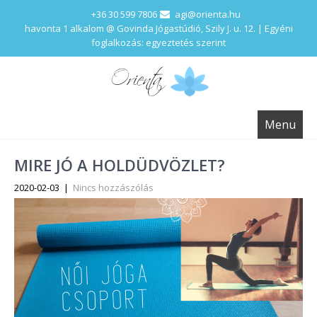
+36 30 599 7806
agi@orienta.hu
havonta 1 alkalom @ Govinda Jógastúdió, Szily J. u. 12. | Egyéni
foglalkozás: egyeztetés szerint
Menu
MIRE JÓ A HOLDÜDVÖZLET?
2020-02-03
|
Nincs hozzászólás