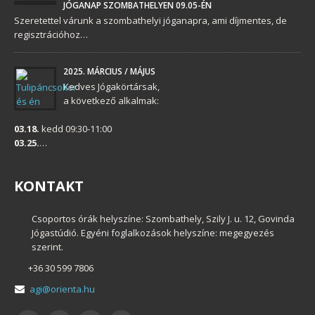
JÓGANAP SZOMBATHELYEN 09.05-ÉN
Szeretettel várunk a szombathelyi jóganapra, ami díjmentes, de
regisztrációhoz…
2025. MÁRCIUS / MÁJUS
Kedves Jógakörtársak,
a következő alkalmak:
03.18.
kedd 09:30-11:00
03.25.
…
KONTAKT
Csoportos órák helyszíne: Szombathely, Szily J. u. 12, Govinda
Jógastúdió. Egyéni foglalkozások helyszíne: megegyezés
szerint.
+36 30 599 7806
agi@orienta.hu